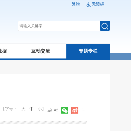
繁體
|
无障碍
数据
互动交流
专题专栏
【字号：
大
中
小
】