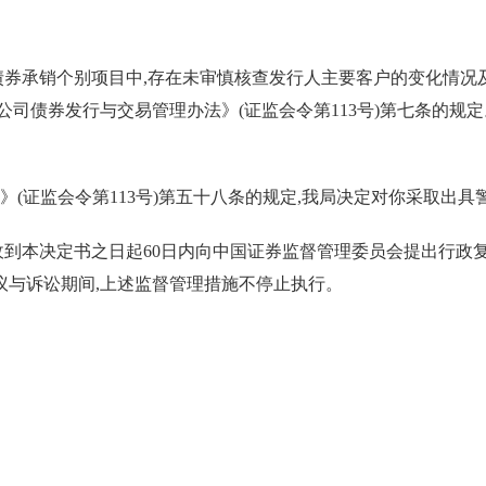
债券承销个别项目中,存在未审慎核查发行人主要客户的变化情况
公司债券发行与交易管理办法》(证监会令第
113
号)第七条的规
》(证监会令第
113
号)第五十八条的规定,我局
决定
对你采取
出具
收到本决定书之日起
60
日内向中国证券监督管理委员会提出行政复
议与诉讼期间,上述监督管理措施不停止执行。