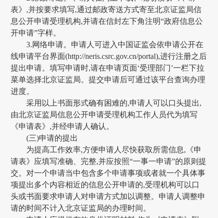
表》,并按要求填写,通过邮政寄送方式寄至北京证监局信
息公开申请受理机构,并请在信封左下角注明“政府信息公
开申请”字样。
3.网络申请。申请人可进入中国证监会依申请公开在
线申请平台界面(http://neris.csrc.gov.cn/portal),进行注册之后
提出申请
。
填写申请时,
请在申请页面
‘受理部门’一栏下拉
菜单选择北京证监局。
提交申请后可
通过该平台查询办理
进度。
采用以上书面形式确有困难的,申请人可以口头提出,
由北京证监局信息公开申请受理机构工作人员代为填写
《申请表》,并经申请人确认。
(三)申请的提出
为提高工作效率,方便申请人尽快获取所需信息,《申
请表》应填写准确、完整,并应按照
“一事一申请”的原则提
交。对一个申请当中包含多个申请事项或者就一个具体事
项提出多个内容相近的信息公开申请的,受理机构可以口
头或书面要求申请人对申请方式加以调整。申请人调整申
请的时间不计入北京证监局的办理时间。