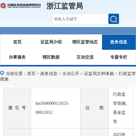
浙江监管局
首页
证监局介绍
辖区监管动态
政务信息
办事服务
辖区数据
互动交流
专题专栏
当前位置：
首页
>
政务信息
>
主动公开
>
证监局文种体裁
>
行政监管
措施
行政监
bm56000001/2025-
管措施;
索 引 号
分 类
00012652
基金监
管
2025年