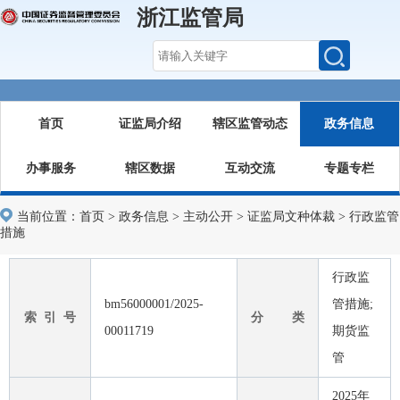
浙江监管局
首页
证监局介绍
辖区监管动态
政务信息
办事服务
辖区数据
互动交流
专题专栏
当前位置：
首页
>
政务信息
>
主动公开
>
证监局文种体裁
>
行政监管
措施
行政监
bm56000001/2025-
管措施;
索 引 号
分 类
00011719
期货监
管
2025年