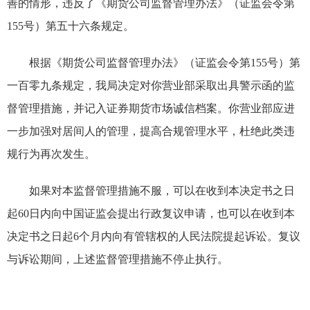
善的情形，违反了
《期货公司监督管理办法》（证监会令第
155
号）第五十六条
规定。
根据《期货公司监督管理办法》（证监会令第
155
号）第
一百零九条规定，我局决定对
你营业部
采取
出具警示函
的监
督管理措施
，
并记入证券期货市场诚信档案。
你营业部
应进
一步加强对居间人的管理，提高合规管理水平，杜绝此类违
规行为再次发生。
如果对本监督管理措施不服，可以在收到本决定书之日
起
60
日内向
中国证监会
提出行政复议申请，也可以在收到本
决定书之日起
6
个月内向有管辖权的人民法院提起诉讼。复议
与诉讼期间，上述监督管理措施不停止执行。