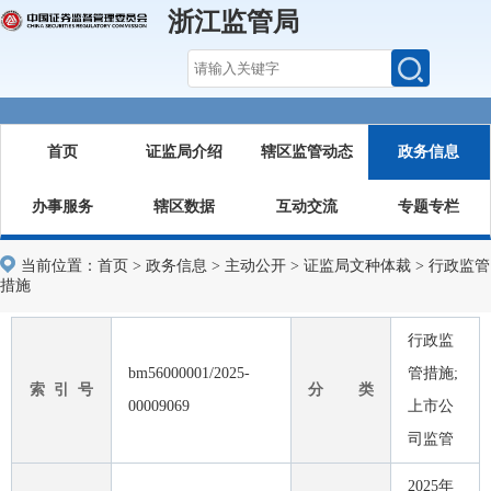
浙江监管局
首页
证监局介绍
辖区监管动态
政务信息
办事服务
辖区数据
互动交流
专题专栏
当前位置：
首页
>
政务信息
>
主动公开
>
证监局文种体裁
>
行政监管
措施
行政监
bm56000001/2025-
管措施;
索 引 号
分 类
00009069
上市公
司监管
2025年