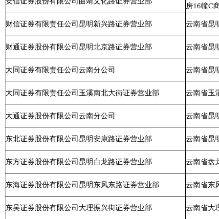
安信证券股份有限公司曲靖文化路证券营业部
房16幢C
财信证券有限责任公司昆明新兴路证券营业部
云南省昆明
财通证券股份有限公司昆明北京路证券营业部
云南省昆
大同证券有限责任公司云南分公司
云南省昆
大同证券有限责任公司玉溪南北大街证券营业部
云南省玉
大通证券股份有限公司云南分公司
云南省昆
东北证券股份有限公司昆明安康路证券营业部
云南省昆
东方证券股份有限公司昆明白龙路证券营业部
云南省盘龙
东海证券股份有限公司昆明东风东路证券营业部
云南省东风
东吴证券股份有限公司大理振兴街证券营业部
云南省大理