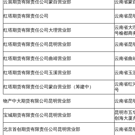
云晨期货有限责任公司蒙自营业部
云南省蒙
红塔期货有限责任公司
云南省昆明
云南省大
红塔期货有限责任公司大理营业部
号榆都商务
红塔期货有限责任公司昆明营业部
云南省昆明
红塔期货有限责任公司曲靖营业部
云南省曲
红塔期货有限责任公司玉溪营业部
云南省玉
云南省红
红塔期货有限责任公司蒙自营业部（筹建中）
号
物产中大期货有限公司昆明营业部
云南省昆
昆明市五
宝城期货有限责任公司昆明营业部
创海大厦办
北京首创期货有限责任公司昆明营业部
云南省昆明