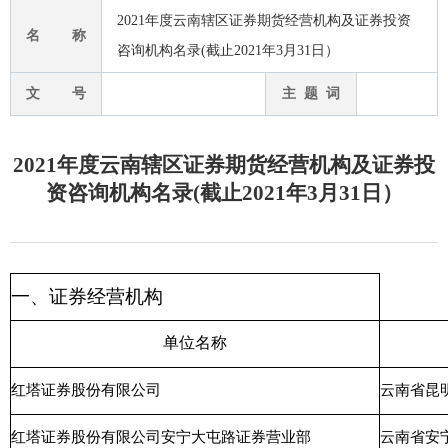
2021年度云南辖区证券期货经营机构及证券投资
名 称
咨询机构名录(截止2021年3月31日）
文 号
主 题 词
2021年度云南辖区证券期货经营机构及证券投
资咨询机构名录(截止2021年3月31日）
一、证券经营机构
单位名称
红塔证券股份有限公司
云南省昆明
红塔证券股份有限公司安宁大屯路证券营业部
云南省安宁