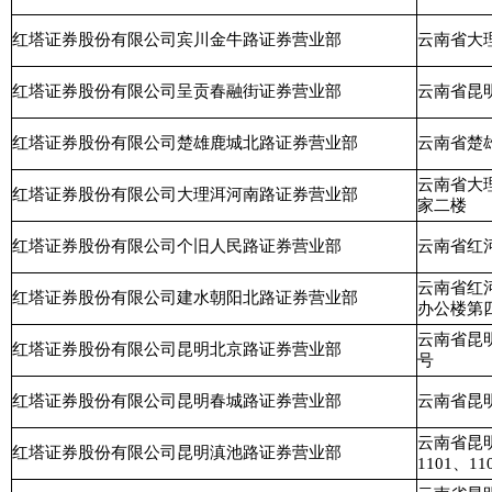
红塔证券股份有限公司宾川金牛路证券营业部
云南省大
红塔证券股份有限公司呈贡春融街证券营业部
云南省昆明
红塔证券股份有限公司楚雄鹿城北路证券营业部
云南省楚
云南省大
红塔证券股份有限公司大理洱河南路证券营业部
家二楼
红塔证券股份有限公司个旧人民路证券营业部
云南省红
云南省红
红塔证券股份有限公司建水朝阳北路证券营业部
办公楼第
云南省昆明
红塔证券股份有限公司昆明北京路证券营业部
号
红塔证券股份有限公司昆明春城路证券营业部
云南省昆明
云南省昆明
红塔证券股份有限公司昆明滇池路证券营业部
1101、11