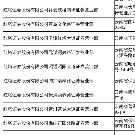
云南省大
红塔证券股份有限公司祥云鼓楼南街证券营业部
行营业厅
云南省曲
红塔证券股份有限公司宣威文化路证券营业部
01-02
红塔证券股份有限公司玉溪红塔大道证券营业部
云南省玉
云南省楚
红塔证券股份有限公司元谋源兴路证券营业部
（源兴路建
云南省昭通
红塔证券股份有限公司昭通昭阳大道证券营业部
号-14-4
红塔证券股份有限公司腾冲翡翠路证券营业部
云南省保
云南省西
红塔证券股份有限公司景洪勐养路证券营业部
广场
云南省普
红塔证券股份有限公司普洱茶城大道证券营业部
A-1号
云南省保
红塔证券股份有限公司保山正阳北路证券营业部
写字楼9楼9