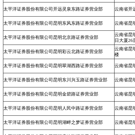
太平洋证券股份有限公司开远灵泉东路证券营业部
云南省开
太平洋证券股份有限公司昆明东风东路证券营业部
云南省昆
云南省昆
太平洋证券股份有限公司昆明北京路证券营业部
日大厦26层
云南省昆
太平洋证券股份有限公司昆明彩云北路证券营业部
楼
太平洋证券股份有限公司昆明翠湖西路证券营业部
云南省昆
太平洋证券股份有限公司昆明东川兴玉路证券营业部
云南省昆明
太平洋证券股份有限公司昆明金碧路证券营业部
云南省昆
太平洋证券股份有限公司昆明人民中路证券营业部
云南省昆
太平洋证券股份有限公司昆明湖畔之梦证券营业部
云南省昆