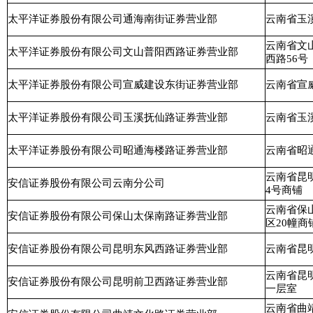
太平洋证券股份有限公司通海南街证券营业部
云南省玉
云南省文
太平洋证券股份有限公司文山普阳西路证券营业部
西路56号
太平洋证券股份有限公司宣威建设东街证券营业部
云南省宣
太平洋证券股份有限公司玉溪抚仙路证券营业部
云南省玉
太平洋证券股份有限公司昭通海楼路证券营业部
云南省昭
云南省昆
安信证券股份有限公司云南分公司
4号商铺
云南省保
安信证券股份有限公司保山太保南路证券营业部
区20幢商
安信证券股份有限公司昆明东风西路证券营业部
云南省昆
云南省昆
安信证券股份有限公司昆明前卫西路证券营业部
一层室
云南省曲