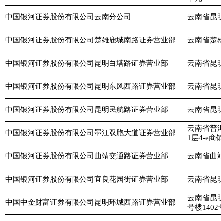
中国银河证券股份有限公司云南分公司
云南省昆
中国银河证券股份有限公司楚雄鹿城南路证券营业部
云南省楚
中国银河证券股份有限公司昆明白塔路证券营业部
云南省昆
中国银河证券股份有限公司昆明东风西路证券营业部
云南省昆
中国银河证券股份有限公司昆明民航路证券营业部
云南省昆明
云南省普
中国银河证券股份有限公司墨江双胞大道证券营业部
1层4-e商
中国银河证券股份有限公司曲靖交通路证券营业部
云南省曲
中国银河证券股份有限公司宜良花园街证券营业部
云南省昆
云南省昆
中国中金财富证券有限公司昆明环城西路证券营业部
号楼1402