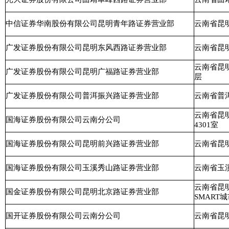
中信证券华南股份有限公司昆明青年路证券营业部
云南省昆明
广发证券股份有限公司昆明东风西路证券营业部
云南省昆
云南省昆
广发证券股份有限公司昆明广福路证券营业部
层
广发证券股份有限公司普洱振兴路证券营业部
云南省普洱
云南省昆明
国海证券股份有限公司云南分公司
4301室
国海证券股份有限公司昆明前兴路证券营业部
云南省昆明
国海证券股份有限公司玉溪秀山路证券营业部
云南省玉
云南省昆
国金证券股份有限公司昆明北京路证券营业部
SMART
国开证券股份有限公司云南分公司
云南省昆明