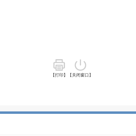
【打印】
【关闭窗口】