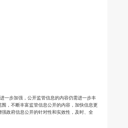
进一步加强，公开监管信息的内容仍需进一步丰
范围，不断丰富监管信息公开的内容，加快信息更
增强政府信息公开的针对性和实效性，及时、全