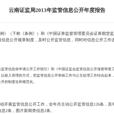
云南证监局2013年监管信息公开年度报告
例》（下称《条例》）和《中国证券监督管理委员会证券期货监
善信息公开规章制度，及时公开监管信息，同时对信息公开工作
会监管信息依申请公开工作指引》和《中国证监会监管信息公开保密审查
，以嵌入管理的方式，把监管信息公开审核工作与公文处理工作结合起来
公开的制度化和规范化。
动开展监管信息公开工作，全年共主动公开监管信息
126
条，其
信息
2
条，图片新闻类信息
2
条。