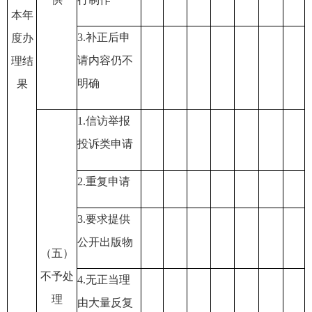
本年
3
.补正后申
度办
请内容仍不
理结
明确
果
1
.信访举报
投诉类申请
2
.重复申请
3
.要求提供
公开出版物
（五）
不予处
4
.无正当理
理
由大量反复