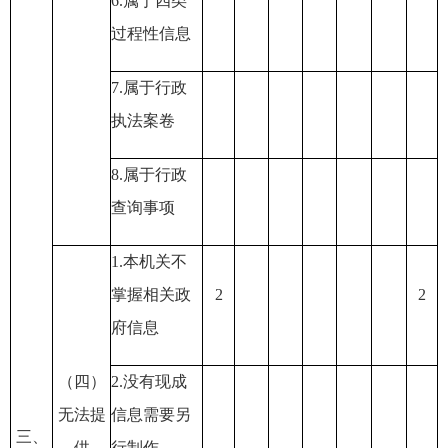
6
.属于四类
过程性信息
7
.属于行政
执法案卷
8
.属于行政
查询事项
1
.本机关不
掌握相关政
2
2
府信息
（四）
2
.没有现成
无法提
信息需要另
三、
供
行制作