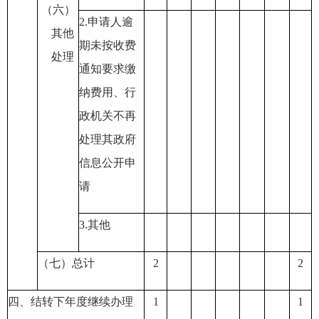
（六）
2
.申请人逾
其他
期未按收费
处理
通知要求缴
纳费用
、行
政机关不再
处理其政府
信息公开申
请
3
.其他
（七）总计
2
2
四、结转下年度继续办理
1
1