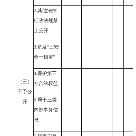
2
.其他法律
行政法规禁
止公开
3
.危及“三安
全一稳定”
4
.保护第三
（三）
方合法权益
不予公
5
.属于三类
开
内部事务信
息