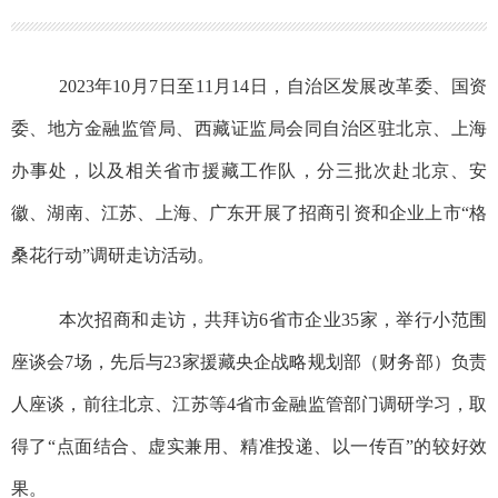
2023
年
10
月
7
日至
11
月
14
日，自治区发展改革委、国资
委、地方金融监管局、西藏证监局会同自治区驻北京、上海
办事处，以及相关省市援藏工作队，分三批次赴北京、安
徽、湖南、江苏、上海、广东开展了招商引资和企业上市
“
格
桑花行动
”
调研走访活动
。
本次招商和走访，共拜访
6
省市企业
35
家，举行小范围
座谈会
7
场，先后与
23
家援藏央企战略规划部（财务部）负责
人座谈，前往北京、江苏等
4
省市金融监管部门调研学习，取
得了
“
点面结合、虚实兼用、精准投递、以一传百
”
的较好效
果。