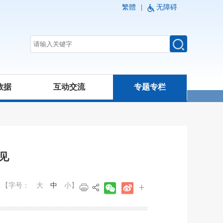
繁體
|
无障碍
数据
互动交流
专题专栏
见
【字号：
大
中
小
】