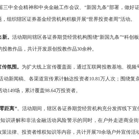
届三中全会精神和
中央金融工作会议
、“新国九条”部署，做好
题，组织辖区证券基金经营机构积极开展
“
世界投资者周
”
活动。
出新。
活动期间辖区各证券期货经营机构围绕“新国九条”“科创板
的投教作品，共计开发原创投教作品
30
余种。
宣传氛围
。
为扩大线上宣传覆盖面，通过互联网投教基地、视频号
活动新闻稿、各渠道宣传累计触达投资者
10.81
万人次；围绕复
活动
149
场，累计覆盖
98.64
万投资者。
零距离”
。
活动期间，辖区各证券期货经营机构充分发挥线下宣传
品知识讲解和非法金融活动风险警示的同时，在户外走进商业街
政策法律、投资者维权知识等内容，共计开展
70
余场户外宣传活