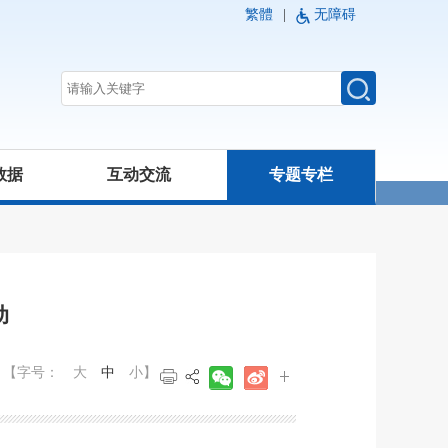
繁體
|
无障碍
数据
互动交流
专题专栏
动
【字号：
大
中
小
】