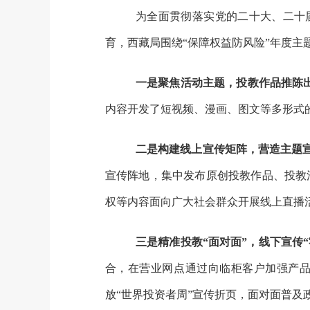
为全面贯彻落实
党的二十大、二十
育，
西藏局围绕
“
保障权益防风险
”
年度主
一是
聚焦活动主题，投教作品推陈
内容开发了短视频、漫画、图文等多形式
二是
构建线上宣传矩阵，营造主题
宣传阵地，集中发布原创投教作品、投教
权等内容面向广大社会群众开展线上直播
三是
精准投教“面对面”，线下宣传“
合，在营业网点通过向临柜客户加强产
放“世界投资者周”宣传折页，面对面普及