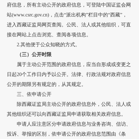
府信息，
所有主动公开的
政府
信息，可登陆中国证监会网
站
(
www.csrc.gov.cn
)
，点击
“派出机构”栏目中的“
西藏
”，
进入
西藏
证监局网页查阅。公民、法人
或
其他组织，可直
接在网站上点击浏览、查阅各项信息。
2.其他便于公众知晓的方式。
（
三
）公开
时限
属于
主动公开
范围
的
政府
信息，应当自形成或变更之
日起
20
个工作日内予以公开。法律、行政法规对
政府
信息
公开的期限另有规定的，从其规定。
三、依申请公开
除
西藏证监局
主动公开的
政府
信息外，公民、法人或
其他组织还可以向
西藏证监局
申请获取相关
政府
信息。
申请人应注意区分申请
政府
信息与业务咨询、信访
、
投诉、
举报
的区别，依申请公开的
政府
信息范围由《
条