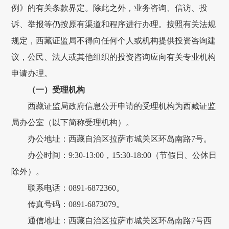
例
》的有关条款界定。除此之外，业务咨询、信访
、
投
诉、
举报
等仍按原有渠道和程序进行办理。按照有关法规
规定，
西藏
证监局不得向任何个人或机构提供投资咨询建
议，公民、法人或其他组织的投资咨询应向有关专业机构
申请办理。
（一）受理机构
西藏证监局政府
信息公开申请的受理机构为
西藏
证监
局办公室
（以下简称受理机构）。
办公
地址：
西藏自治区拉萨市城关区环岛南路
7号
。
办公时间
：
9
:
30-1
3
:
00
，
15
:
30
-1
8
:
00
（节假日、公休日
除外）。
联系电话：
0
891
-
6872360
。
传真
号码
：
0
8
91-
6873079
。
通信
地址：
西藏自治区拉萨市城关区环岛南路
7号西