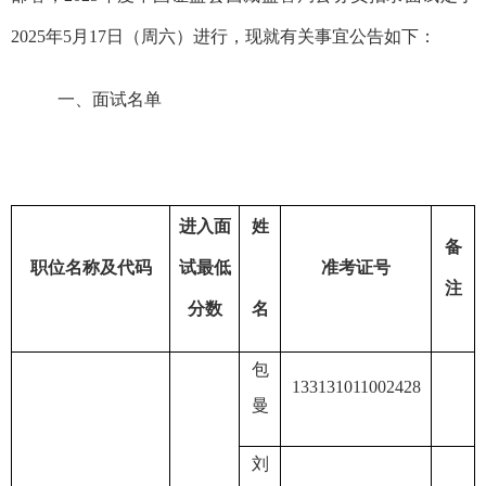
20
25
年
5
月
1
7
日（周
六
）进行，现就有关事宜公告如下：
一、面试名单
进入面
姓
备
职位名称及代码
试最低
准考证号
注
分数
名
包
133131011002428
曼
刘