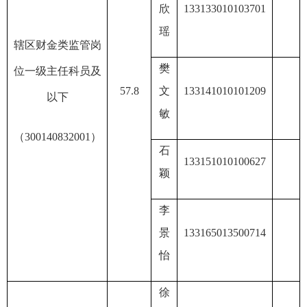
欣
133133010103701
瑶
辖区财金类监管岗
樊
位
一级主任科员及
57.8
文
13314101010120
9
以下
敏
（
30014
083
2001
）
石
133151010100627
颖
李
景
133165013500714
怡
徐