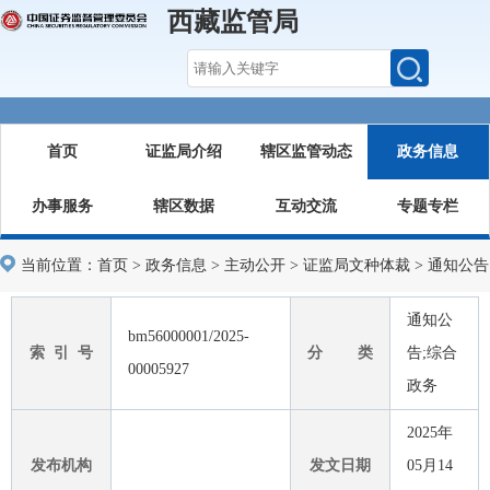
西藏监管局
首页
证监局介绍
辖区监管动态
政务信息
办事服务
辖区数据
互动交流
专题专栏
当前位置：
首页
>
政务信息
>
主动公开
>
证监局文种体裁
>
通知公告
通知公
bm56000001/2025-
索 引 号
分 类
告;综合
00005927
政务
2025年
发布机构
发文日期
05月14