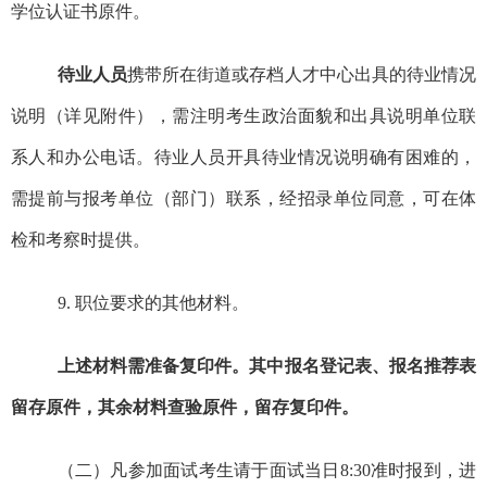
学位认证书原件。
待业人员
携
带所在街道或存档人才中心出具的待业
情况
说明
（
详见
附件）
，需注明考生政治面貌和出具
说明
单位联
系人和办公电话
。
待业人员
开具
待业
情况说明
确有困难的，
需提前与报考单位（部门）联系，经招录单位同意，可在体
检和考察时提供。
9.
职位要求的其他材料。
上述材料需准备复印件。其中报名登记表、报名推荐表
留存
原件，其余材料查验原件，
留存
复印件。
（二）凡参加面试考生请于面试当日
8:30
准时报到，进