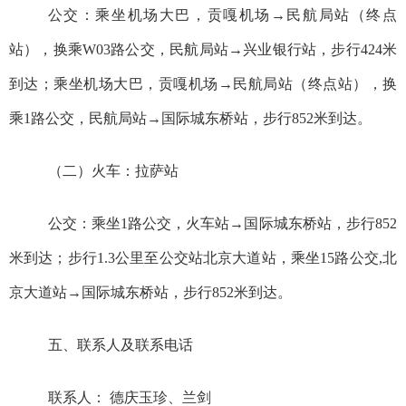
公交：乘坐机场大巴，贡嘎机场
→
民航局站（终点
站），换乘
W03
路公交，民航局站
→
兴业银行站，步行
424
米
到达；
乘坐机场大巴，贡嘎机场
→
民航局站（终点站），换
乘
1
路公交，民航局站
→
国际城东桥站，步行
852
米到达。
（二）
火车：
拉萨站
公交：乘坐
1
路公交，火车站
→
国际城东桥站，步行
852
米到达；步行
1.3
公里至公交站北京大道站，乘坐
15
路公交
,
北
京大道站
→
国际城东桥站，步行
852
米到达。
五、联系人及联系电话
联系人：
德庆玉珍、兰剑