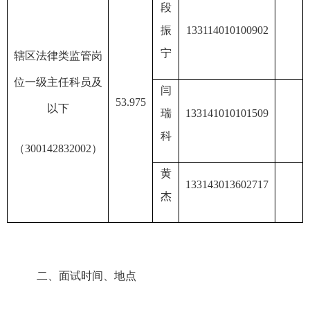
段
振
133114010100902
宁
辖区法律类监管岗
位一级主任科员及
闫
53.975
以下
瑞
133141010101509
科
（
30014283200
2
）
黄
133143013602717
杰
二、面试时间、地点