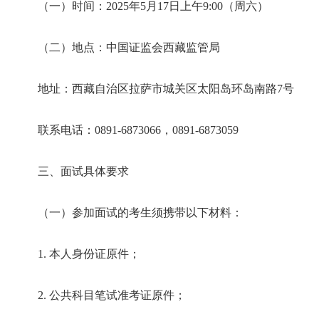
（一）时间：
20
25
年
5
月
1
7
日上午
9:00
（周
六
）
（二）地点：中国证监会
西藏
监管局
地址：
西藏自治区拉萨市城关区
太阳岛
环岛南路
7
号
联系电话：
0891-68730
66
，
0891-6873059
三、面试具体要求
（一）参加面试的考生须携带以下材料：
1.
本人身份证原件；
2.
公共科目笔试准考证原件
；