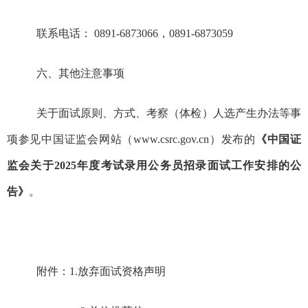
联系电话：
0891-68730
66
，
0891-6873059
六、其他注意事项
关于面试原则、方式、考察
（
体检
）
人选产生办法等事
项参见中国证监会网站
（
www.csrc.gov.cn
）
发布的
《中国证
监会关于
20
25
年
度考试录用公务员招录面试工作安排的公
告》
。
附件：
1.
放弃面试资格声明