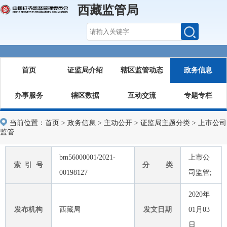
西藏监管局
首页
证监局介绍
辖区监管动态
政务信息
办事服务
辖区数据
互动交流
专题专栏
当前位置：
首页
>
政务信息
>
主动公开
>
证监局主题分类
>
上市公司
监管
bm56000001/2021-
上市公
索 引 号
分 类
00198127
司监管;
2020年
发布机构
西藏局
发文日期
01月03
日