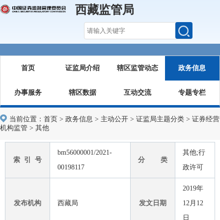
西藏监管局
首页
证监局介绍
辖区监管动态
政务信息
办事服务
辖区数据
互动交流
专题专栏
当前位置：
首页
>
政务信息
>
主动公开
>
证监局主题分类
>
证券经营
机构监管
>
其他
bm56000001/2021-
其他;行
索 引 号
分 类
00198117
政许可
2019年
发布机构
西藏局
发文日期
12月12
日