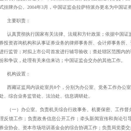
式挂牌办公。2004年3月，中国证监会拉萨特派办更名为中国
主要职责：
认真贯彻执行国家有关法律、法规和方针政策；依据中国证
券投资咨询机构和从事证券业务的律师事务所、会计师事务所、
进行监管；对拟上市公司首发进行辅导验收；查处辖区范围内的
纷和争议，处理有关来信来访；中国证监会交办的其他工作。
机构设置：
西藏证监局
内设处室共8个，分别为办公室、党务工作办公
处、综合业
务监管处、法治处
、
信息调研处
。
（一）办公室。负责机关综合行政事务、机要保密、工作督
理反馈工作；
负责政务信息公开工作；
牵头
新闻宣传和舆论引
券业协会、资本市场培训基金会的综合协调工作；
负责局党委交