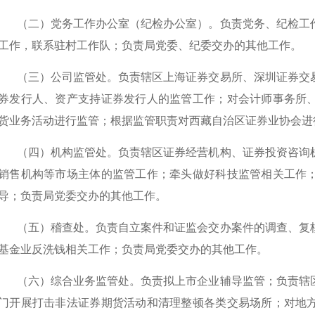
（二）党务工作办公室（纪检办公室）。
负责党务、纪检工
工作，联系驻村工作队；负责局党委、纪委交办的其他工作。
（三）公司监管处。
负责辖区上海证券交易所、深圳证券交
券发行人、资产支持证券发行人的监管工作
；
对会计师事务所
货业务活动进行监管；
根据监管职责对西藏自治区证券业协会进
（四）机构监管处。
负责辖区证券经营机构、证券投资咨询
销售机构等市场主体的监管工作
；牵头做好科技监管相关工作
导；负责局党委交办的其他工作。
（五）稽查处。
负责自立案件和证监会交办案件的调查、复
基金业反洗钱相关工作；
负责局党委交办的其他工作。
（六）综合业务监管处。
负责
拟上市企业辅导监管；负责
辖
门开展打击非法证券期货活动
和
清理整顿
各类交易场所
；对地