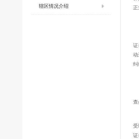
辖区情况介绍
正
证
动
纠
查
受
证