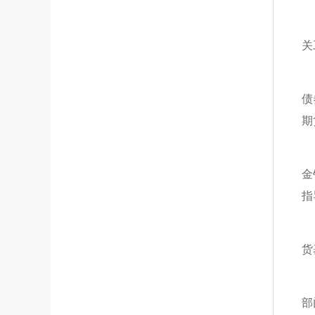
关
债
期
金
指
货
部