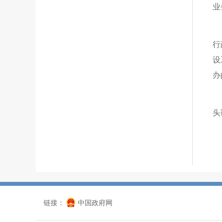
业
行
设
办
头
链接：
中国政府网