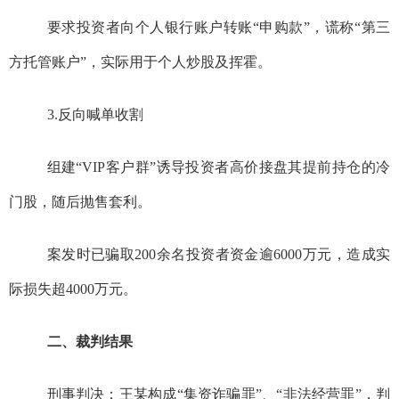
要求投资者向个人银行账户转账“申购款”，谎称“第三
方托管账户”，实际用于个人炒股及挥霍。
3.
反向喊单收割
组建“
VIP
客户群”诱导投资者高价接盘其提前持仓的冷
门股，随后抛售套利。
案发时已骗取
200
余名投资者资金逾
6000
万元，造成实
际损失超
4000
万元。
二、裁判结果
刑事判决：王某构成“集资诈骗罪”、“非法经营罪”，判