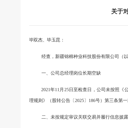
关于
毕双杰、毕玉昆：
经查，
新疆锦棉种业科技股份有限公司
（
一、
公司总经理岗位长期空缺
2021
年
11
月
25
日至检查日，
公司未
按照
《
理规则》（股转公告〔
2025
〕
186
号）第三条第一
二、
未按规定审议关联交易并履行信息披