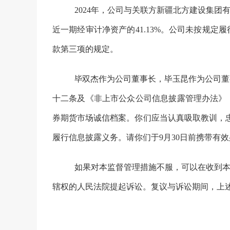
2024
年，
公司
与关联方新疆北方建设集团
近一期经审计净资产的
41.13%
。公司未按规定
履
款第三项的规定。
毕双杰
作为公司董事长，
毕玉昆
作为公司
董
十二条
及
《非上市公众公司信息披露管理办法》
券期货
市场诚信档案。你们应当认真吸取教训，
履行信息披露义务。请你们于
9
月
30
日前携带有效
如果对本监督管理措施不服，可以在收到
辖权的人民法院提起诉讼。复议与诉讼期间，上