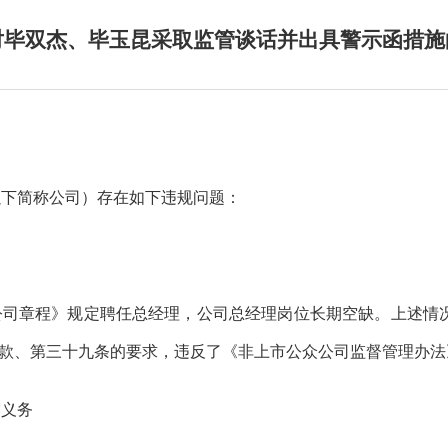
对毕双杰、毕玉昆采取监管谈话并出具警示函措施
以下简称公司）
存在如下违规问题：
公司章程》规定聘任总经理，
公司总经理岗位
长期
空缺。
上述情
款、第三十九条
的要求
，
违反了
《非上市公众公司监督管理办法
露义务