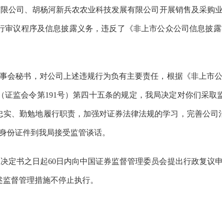
有限公司、胡杨河新兵农农业科技发展有限公司
开展
销售及采购
行
审议程序及
信息披露义务，
违反了《非上市公众公司信息披露
事
会秘书，对公司上述违规行为负有主要责任，根据
《非上市
（证监会令第
191
号）
第四十五条的规定，我局决定对你们采取
忠实、勤勉地履行职责，加强对证券法律法规的学习，
完善
公司
身份证件到我局接受监管谈话。
本决定书之日起
60
日内向中国证券监督管理委员会提出行政复议
述监督管理措施不停止执行。