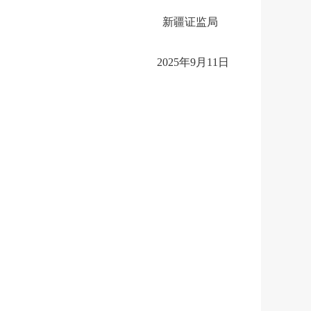
新疆证监局
202
5
年
9
月
11
日