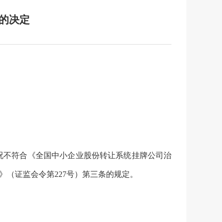
的决定
况
不符合
《全国中小企业股份转让系统挂牌公司治
》（证监会令第
227
号）第三条
的规定。