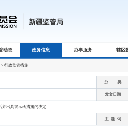
新疆监管局
管动态
政务信息
办事服务
辖区
>
行政监管措施
分 类
发文日期
话并出具警示函措施的决定
主 题 词