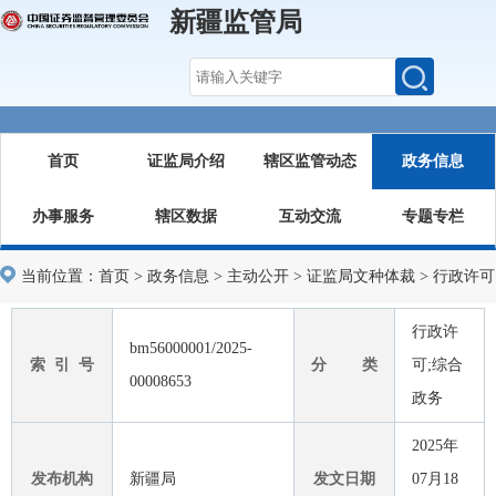
新疆监管局
首页
证监局介绍
辖区监管动态
政务信息
办事服务
辖区数据
互动交流
专题专栏
当前位置：
首页
>
政务信息
>
主动公开
>
证监局文种体裁
>
行政许可
行政许
bm56000001/2025-
索 引 号
分 类
可;综合
00008653
政务
2025年
发布机构
新疆局
发文日期
07月18