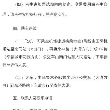
（四）
考生参加面试期间的食宿、交通费用由考生自
理，请考生安排好行程，并注意安全。
四、乘车路线
（一）飞机：
可乘坐机场捷运换乘地铁
1号线由国际机
场站
至南门站（
B
出
口）
，再换乘
44
路（大湾方向）或
907
路
（幸福城市花园方向）公交车由南门站至人民路站，下车步
行至农信大厦。
（二）火车：
由乌鲁木齐站乘坐
29
路公交车（大湾方
向）到东环路站下车后步行至农信大厦。
五、联系人及联系电话