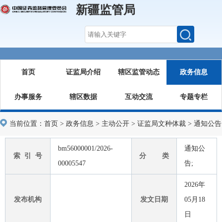
新疆监管局
首页
证监局介绍
辖区监管动态
政务信息
办事服务
辖区数据
互动交流
专题专栏
当前位置：
首页
>
政务信息
>
主动公开
>
证监局文种体裁
>
通知公告
bm56000001/2026-
通知公
索 引 号
分 类
00005547
告;
2026年
发布机构
发文日期
05月18
日