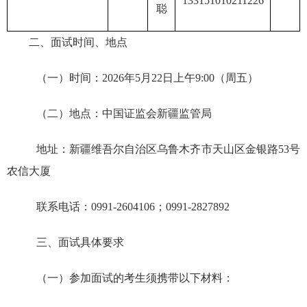
133151010211226
聪
二、面试时间、地点
（一）时间：
20
26
年
5
月
22
日上午
9:00
（周
五
）
（二）地点：中国证监会
新疆
监管局
地址：
新疆维吾尔自治区乌鲁木齐
市
天山
区
金银
路
53
号
农信大厦
联系电话：
0991-2604106
；
0991-2827892
三、面试具体要求
（一）参加面试的考生须携带以下材料：