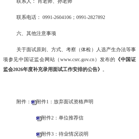
联系人：
肖老师、孙老师
联系电话：
0991-2604106
；
0991-2827892
六、其他注意事项
关于面试原则、方式、考察
（
体检
）
人选产生办法等事
项参见中国证监会网站
（
www.csrc.gov.cn
）
发布的
《中国证
监会
20
26
年
度
补充录用
面试工作安排的公告》
。
附件：
附件1：放弃面试资格声明
附件2：单位推荐信
附件3：待业情况说明