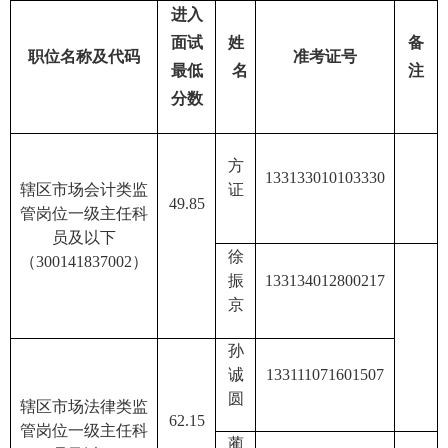
进入
面试
姓
备
职位
名称及代码
准考证号
最低
名
注
分数
方
133133010103330
辖区市场会计类监
证
49.85
管岗位
一级
主任科
员及以下
徐
（
30014183700
2
）
振
133134012800217
京
孙
诚
133111071601507
圆
辖区市场法律类监
62.15
管岗位
一级
主任科
蔺