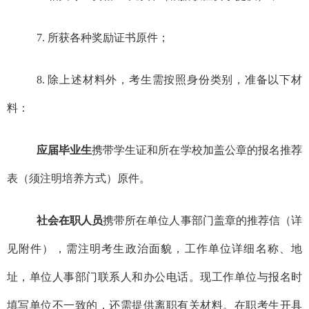
7
.
所获各种奖励证书原件；
8.
除上述材料外，考生需按照身份类别，准备以下材
料：
应届毕业生
携带学生证和
所在学校加盖公章的报名推
荐
表
（须注明培养方式）原件
。
社会在职人员
携带所在单位人事部门
盖章
的
推荐信
（
详
见
附件）
，需注明考生政治面貌，工作单位详细名称、地
址，单位人事部门联系人和办公电话。现工作单位与报名时
填写单位不一致的，还需提供离职
有关材料
。
在职考生
开具