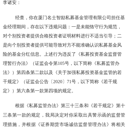
李诸安
：
经查，你
在厦门名士智励私募基金
管理有限公司担任基
金经理期间，
存在以下
违规问题
：
一是
未能恪守行为规范，
对
个别
投资者提供合格投资者证明材料进行不适当引导
；二
是
向
个别
投资者提供可能导致对方不能准确认识私募基金风
险的基金分红信息
。上述行为
违反了
《私募投资基金监督管
理暂行办法》（
证监会令第
105
号
，
以下简称《
私募监管
办
法》）第
四
条第
二款以及
《关于加强私募投资基金监管的若
干规定》
（证监会公告
〔
20
20
〕
71
号，以下简称《若干规
定》
）
第六条第一款第四项
的规定。
根
据
《私募
监管
办法》
第三十三条
和《若干规定》第十
三条第一款的
规定，我局决定对你采取出具警示函的监督管
理措施，并根据《证券期货市场诚信监督管理办法》将相关