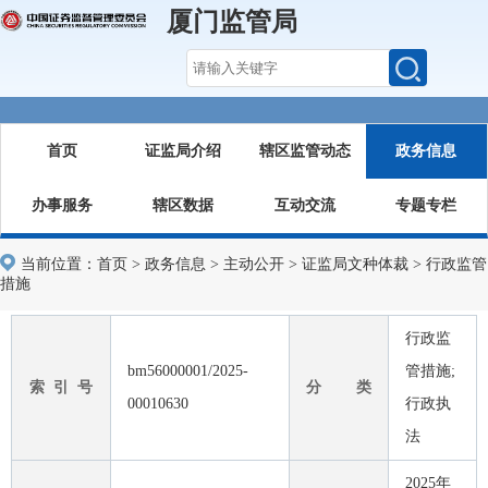
厦门监管局
首页
证监局介绍
辖区监管动态
政务信息
办事服务
辖区数据
互动交流
专题专栏
当前位置：
首页
>
政务信息
>
主动公开
>
证监局文种体裁
>
行政监管
措施
行政监
bm56000001/2025-
管措施;
索 引 号
分 类
00010630
行政执
法
2025年