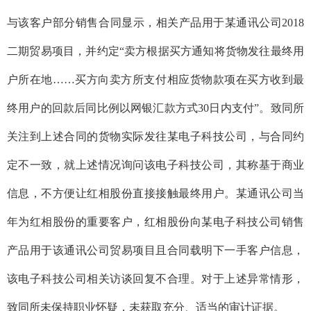
与
该客户
部分销售合同显示，相关产品用于
某
通讯公司
2018
二期贸易项目，并约定“卖方根据买方通知将货物发往最终用
户所在地……买方向卖方所支付相应货物款项在买方收到最
终用户的回款后同比例以网银汇款方式
30
日内支付”。致同所
关注到上述合同的货物实际发往
某电子科技公司
，与合同约
定不一致，就上述情况询问
该
电子科技公司，
其
称基于商业
信息，不方便让红相股份直接接触最终用户。
某
通讯公司当
年为红相股份的重要客户，红相股份向
某
电子科技公司销售
产品用于
该
通讯公司贸易项目且合同载明下一手客户信息
，
该
电子科技公司相关访谈回复不合理。对于上述异常情形，
致同所未保持职业怀疑，未获取充分、适当的审计证据。