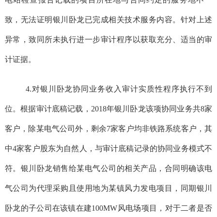
致，无法证明银川卧龙已完成相关技术服务内容。针对上述
异常，致同所未执行进一步审计程序以获取充分、适当的审
计证据。
4.
对
银川卧龙
协同业务收入审计实质性程序执行不到
位。根据审计底稿记载，
2018
年
银川卧龙
该项
协同业务共
8
家
客户，除
某
电气公司外，剩余
7
家客户均非铁路系统客户，
其
中
4
家客户股东为自然人，与审计底稿记录的协同业务模式不
符。
银川卧龙
销售给
某
电气公司的相关产品，合同明确
该
电
气公司为代理采购且使用地为
某镇
风力发电项目，同期
银川
卧龙
的
子公司在
该
镇在建
100MW
风电场项目，对于二者是否