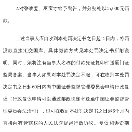
2.
对
张
凌
雯
、
巫宝才
给予警告，并分别处以
45,000
元罚
款。
上述当事人应自收到本处罚决定书之日起
15
日内，将罚
没款直接汇交国库。具体缴款方式见本处罚决定书所附说
明。同时，须将注有当事人名称的付款凭证复印件送厦门证
监局备案。当事人如果对本处罚决定不服，可在收到本处罚
决定书之日起
60
日内向中国证券监督管理委员会申请行政复
议（行政复议申请可以通过邮政快递寄送至中国证券监督管
理委员会法治司），也可在收到本处罚决定书之日起
6
个月内
直接向有管辖权的人民法院提起行政诉讼。复议和诉讼期