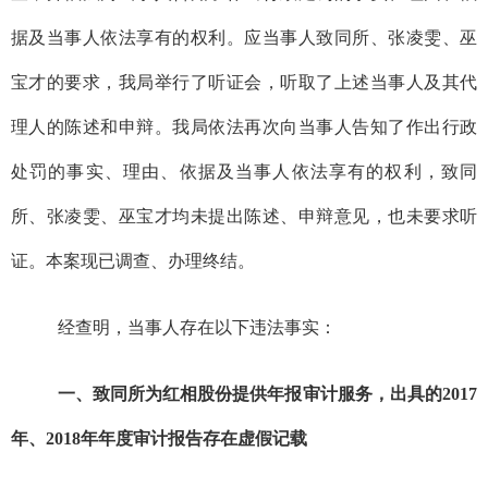
据及当事人依法享有的权利。应当事人致同所
、
张
凌
雯
、巫
宝才
的要求，我局举行
了
听证会，听取了
上述
当事人及其代
理人的
陈述和申辩。
我局依法再次向当事人告知了作出行政
处罚的事实、理由、
依据及当事人依法享有的权利，
致同
所、
张
凌
雯
、
巫宝才
均未提出陈述、申辩意见，也未要求
听
证
。
本案现已调查、办理终结。
经查明，
当事人
存在以下违法事实：
一、
致同
所为红相股份提供年报审计服务，出具的
2017
年
、
2018
年年
度审计报告存在虚假记载