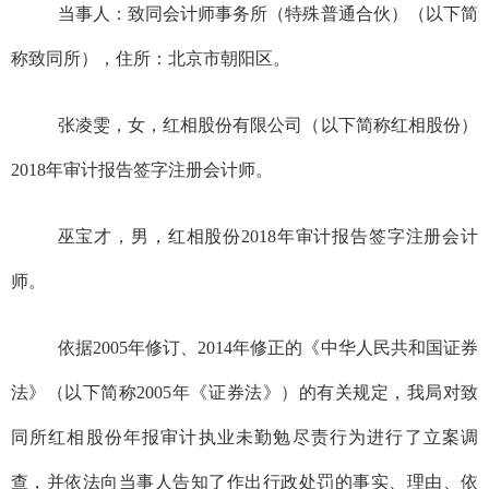
当事人：
致同会计师事务所（特殊普通合伙）
（以下简
称
致同
所），住所：
北京市朝阳区
。
张
凌
雯
，
女
，
红相股份有限公司（以下简称红相股份）
2018
年审计报告签字
注册会计师
。
巫
宝
才
，
男
，
红相股份
2018
年审计报告签字
注册会计
师
。
依据
2005
年
修订、
2014
年修正的《中
华人民共和国证券
法》（以下简称
2005
年《证券法》）的有关规定，我局对
致
同
所
红相股份
年报审计执业未勤勉尽责行为进行了立案调
查，
并
依法向当事人告知了作出行政处罚的事实、理由、依