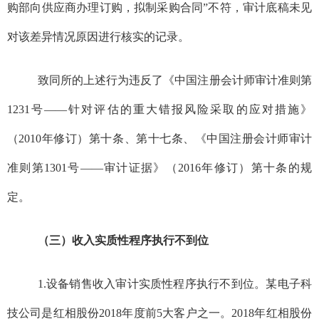
购部向供应商办理订购，拟制采购合同”不符，审计底稿未见
对该差异情况原因进行核实的记录。
致同所的上述行为违反了《中国注册会计师审计准则第
1231
号——针对评估的重大错报风险采取的应对措施》
（
2010
年修订）第十条、第十七条、《中国注册会计师审计
准则第
1301
号——审计证据》（
2016
年修订）第十条的规
定。
（三）收入实质性程序执行不到位
1.
设备销售收入审计实质性程序执行不到位。
某
电子科
技公司是红相股份
2018
年度前
5
大客户之一。
2018
年红相股份