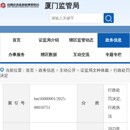
厦门监管局
首页
证监局介绍
辖区监管动态
政务信息
办事服务
辖区数据
互动交流
专题专栏
当前位置：
首页
>
政务信息
>
主动公开
>
证监局文种体裁
>
行政处罚
决定
行政处
bm56000001/2025-
罚决定;
索 引 号
分 类
00010751
行政执
法
2025年