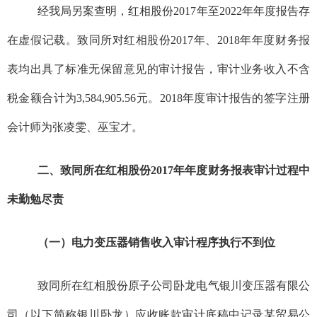
经我局另案查明，红相股份
2017
年至
2022
年年度报告存
在虚假记载。致同所对红相股份
2017
年、
2018
年年度财务报
表均出具了标准无保留意见的审计报告，审计业务收入不含
税金额合计为
3,584,905.56
元。
2018
年度审计报告的签字注册
会计师为
张
凌
雯
、
巫宝才
。
二、致同所在红相股份
2017
年年度财务报表审计过程中
未勤勉尽责
（一）电力变压器销售收入审计程序执行不到位
致同所在红相
股份原
子公司卧龙电气银川变压器有限公
司（以下简称银川卧龙）应收账款审计底稿中记录
某
贸易公