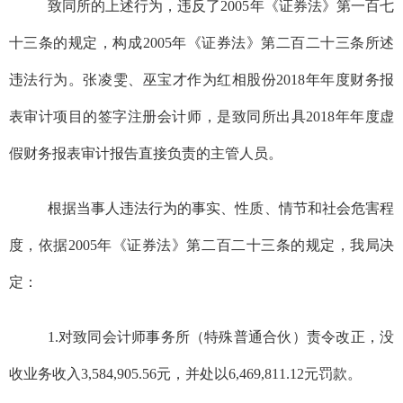
致同所的上述行为
，
违反
了
2005
年《证券法》第一百七
十三条的规定，构成
2005
年《证券法》第二百二十三条所述
违法行为。
张
凌
雯
、
巫宝才
作为红相股份
2018
年年度财务报
表审计项目的签字注册会计师，是致同所出具
2018
年年度虚
假财务报表审计报告直接负责的主管人员。
根据当事人违法行为的事实、性质、情节和社会危害程
度，依据
2005
年《证券法》第二百二十三条的规定，我局决
定：
1.
对致同会计师事务所（特殊普通合伙）责令改正，没
收业务收入
3,584,905.56
元，并处以
6,469,811.12
元罚款。