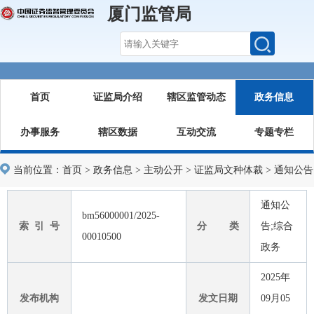
厦门监管局
首页
证监局介绍
辖区监管动态
政务信息
办事服务
辖区数据
互动交流
专题专栏
当前位置：
首页
>
政务信息
>
主动公开
>
证监局文种体裁
>
通知公告
通知公
bm56000001/2025-
索 引 号
分 类
告;综合
00010500
政务
2025年
发布机构
发文日期
09月05