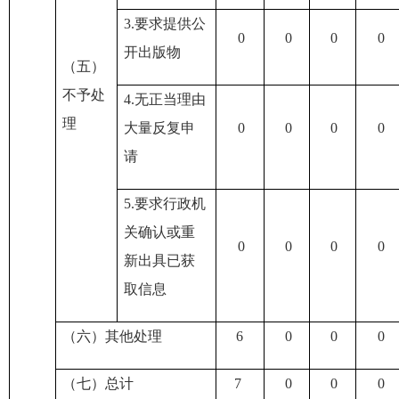
3.
要求提供公
0
0
0
0
开出版物
（五）
不予处
4.
无正当理由
理
大量反复申
0
0
0
0
请
5.
要求行政机
关确认或重
0
0
0
0
新出具已获
取信息
（六）其他处理
6
0
0
0
（七）总计
7
0
0
0