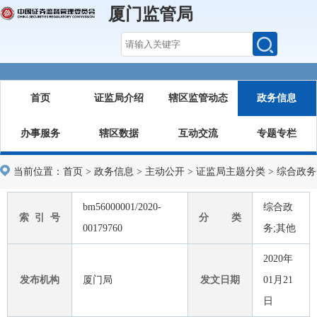
厦门监管局
首页
证监局介绍
辖区监管动态
政务信息
办事服务
辖区数据
互动交流
专题专栏
当前位置：
首页
>
政务信息
>
主动公开
>
证监局主题分类
>
综合政务
bm56000001/2020-
综合政
索 引 号
分 类
00179760
务;其他
2020年
发布机构
厦门局
发文日期
01月21
日