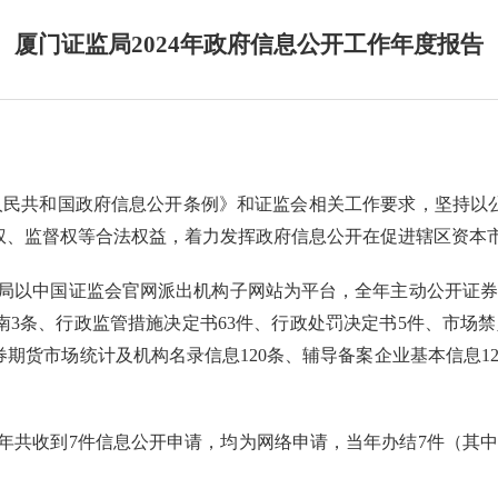
厦门证监局2024年政府信息公开工作年度报告
人民共和国政府信息公开条例》
和证监会相关工作
要求，
坚持以
权、监督权等合法权益
，着力发挥政府信息公开在促进辖区资本
局
以中国证监会官网派出机构子网站为平台，全年
主动公开证
南
3
条
、
行政监管措施决定书
63
件
、
行政处罚决定书
5
件
、
市场禁
券期货
市场统计及机构名录信息
120
条
、
辅导备案企业基本信息
1
年共收到
7
件信息公开申请，均为网络申请，当年办结
7
件
（其