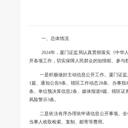
一、
总体情况
2024
年，厦门证监局
认真贯彻
落实《中华
开各项工作，切实保障人民群众的知情权、参与
一是积极做好主动信息公开工作。厦门证监
1
篇
、
通知公告
9
条
、
辖区工作动态
28
条
、
办事指
条
、单位
预决算信息
2
条
、
媒体报道
9
篇
、辖区证
风险警示
3
条。
二是依法
有序
办理依申请
信息
公开事项。全
当事人收取检索、复制、邮寄等费用。