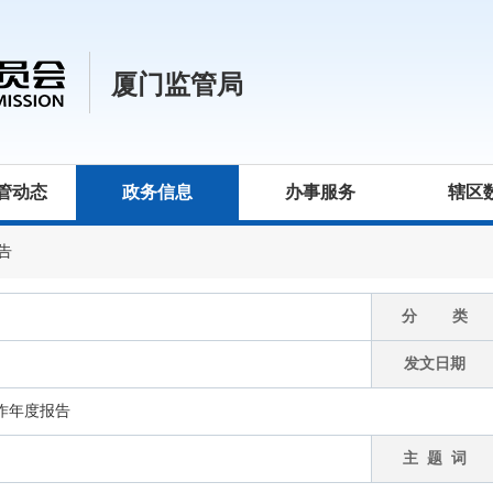
厦门监管局
管动态
政务信息
办事服务
辖区
告
分 类
发文日期
工作年度报告
主 题 词