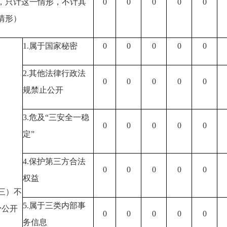
，只计这一情形，不计其
0
0
0
0
0
情形）
1.
属于国家秘密
0
0
0
0
0
2.
其他法律行政法
0
0
0
0
0
规禁止公开
3.
危及
“
三安全一稳
0
0
0
0
0
定
”
4.
保护第三方合法
0
0
0
0
0
权益
三）不
5.
属于三类内部事
予公开
0
0
0
0
0
务信息