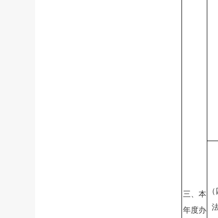
（
三、本
年度办