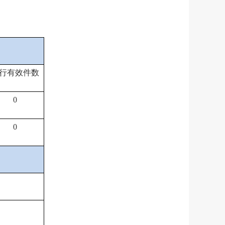
行有效件
数
0
0