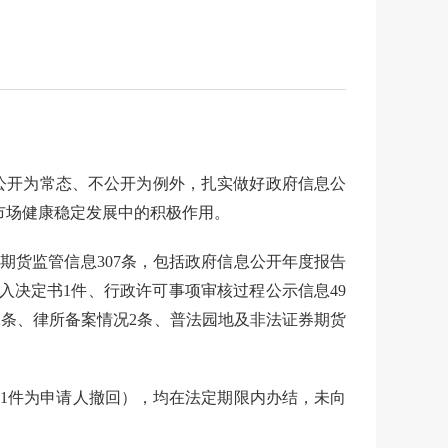
公开为常态、不公开为例外，
扎实
做好
政府信息公
市场健康稳定发展中的积极作用
。
券期货监管信息
307
条，包括政府信息公开年度报告
入决定书
1
件
、
行政许可事项审核过程公示信息
49
2
条
、
律所备案情况
2
条
、
普法园地及非法证券期货
中
1
件为申请人撤回）
，均在法定期限内办结，未向