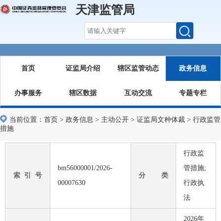
天津监管局
首页
证监局介绍
辖区监管动态
政务信息
办事服务
辖区数据
互动交流
专题专栏
当前位置：
首页
>
政务信息
>
主动公开
>
证监局文种体裁
>
行政监管
措施
行政监
bm56000001/2026-
管措施;
索 引 号
分 类
00007630
行政执
法
2026年