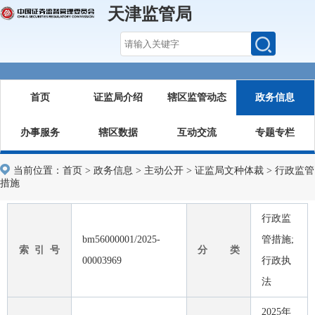
天津监管局
首页
证监局介绍
辖区监管动态
政务信息
办事服务
辖区数据
互动交流
专题专栏
当前位置：
首页
>
政务信息
>
主动公开
>
证监局文种体裁
>
行政监管
措施
行政监
bm56000001/2025-
管措施;
索 引 号
分 类
00003969
行政执
法
2025年