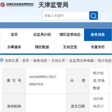
天津监管局
首页
证监局介绍
辖区监管动态
政务信息
办事服务
辖区数据
互动交流
专题专栏
当前位置：
首页
>
政务信息
>
主动公开
>
证监局文种体裁
>
统计信息
统计信
bm56000001/2025-
索 引 号
分 类
息;市场
00007836
数据
2025年
发布机构
发文日期
06月27