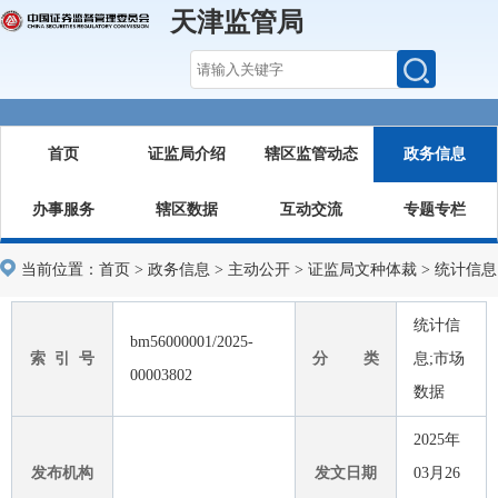
天津监管局
首页
证监局介绍
辖区监管动态
政务信息
办事服务
辖区数据
互动交流
专题专栏
当前位置：
首页
>
政务信息
>
主动公开
>
证监局文种体裁
>
统计信息
统计信
bm56000001/2025-
索 引 号
分 类
息;市场
00003802
数据
2025年
发布机构
发文日期
03月26