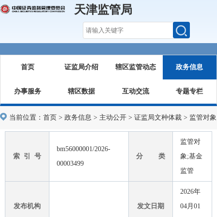
天津监管局
首页
证监局介绍
辖区监管动态
政务信息
办事服务
辖区数据
互动交流
专题专栏
当前位置：
首页
>
政务信息
>
主动公开
>
证监局文种体裁
>
监管对象
监管对
bm56000001/2026-
索 引 号
分 类
象;基金
00003499
监管
2026年
发布机构
发文日期
04月01