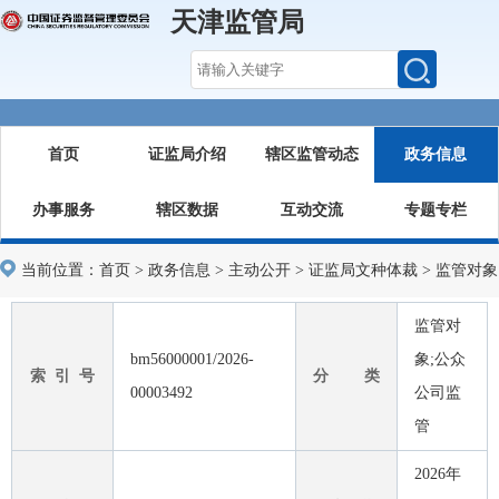
天津监管局
首页
证监局介绍
辖区监管动态
政务信息
办事服务
辖区数据
互动交流
专题专栏
当前位置：
首页
>
政务信息
>
主动公开
>
证监局文种体裁
>
监管对象
监管对
bm56000001/2026-
象;公众
索 引 号
分 类
00003492
公司监
管
2026年