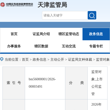
天津监管局
首页
证监局介绍
辖区监管动态
政务信息
办事服务
辖区数据
互动交流
专题专栏
当前位置：
首页
>
政务信息
>
主动公开
>
证监局文种体裁
>
监管对象
监管对
bm56000001/2026-
象;上市
索 引 号
分 类
00003491
公司监
管
2026年