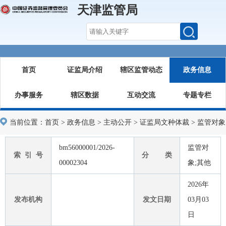
天津监管局
首页
证监局介绍
辖区监管动态
政务信息
办事服务
辖区数据
互动交流
专题专栏
当前位置：
首页
>
政务信息
>
主动公开
>
证监局文种体裁
>
监管对象
bm56000001/2026-
监管对
索 引 号
分 类
00002304
象;其他
2026年
发布机构
发文日期
03月03
日