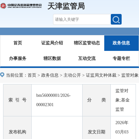
天津监管局
首页
证监局介绍
辖区监管动态
政务信息
办事服务
辖区数据
互动交流
专题专栏
当前位置：
首页
>
政务信息
>
主动公开
>
证监局文种体裁
>
监管对象
监管对
bm56000001/2026-
索 引 号
分 类
象;基金
00002301
监管
2026年
发布机构
发文日期
03月03