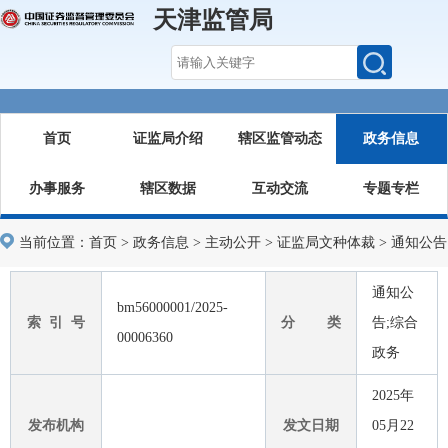
天津监管局
首页
证监局介绍
辖区监管动态
政务信息
办事服务
辖区数据
互动交流
专题专栏
当前位置：
首页
>
政务信息
>
主动公开
>
证监局文种体裁
>
通知公告
通知公
bm56000001/2025-
索 引 号
分 类
告;综合
00006360
政务
2025年
发布机构
发文日期
05月22