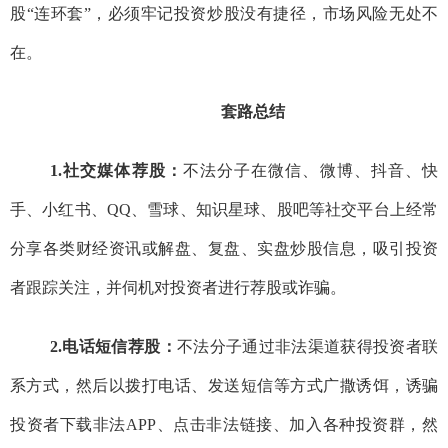
股
“
连环
套
”
，
必须牢记投资炒股没有捷径，市场风险无处不
在
。
套路总结
1.
社交媒体荐股：
不法分子在
微信、微博、抖音、快
手、小红书、
QQ
、雪球、知识星球、股吧等社交平台上
经常
分享
各类财经资讯或解盘、复盘、实盘
炒股信息
，吸引投资
者跟踪关注，并伺机对投资者进行荐股或诈骗。
2.
电话短信荐股：
不法分子通过非法渠道获得投资者联
系方式，然后以
拨打电话、发送短信等方式广撒诱饵，诱骗
投资
者
下载非法
APP
、点击非法链接、加入各种投资群，然