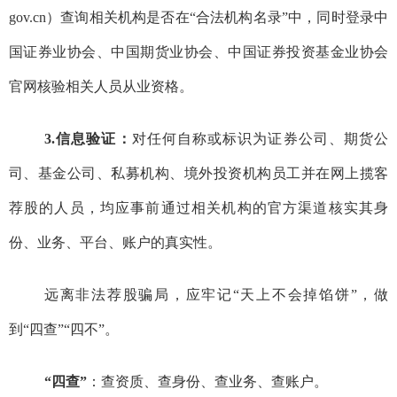
gov.cn
）
查询
相关机构是否在
“
合法机构名录
”
中，同时登录中
国证券业协会、中国期货业协会、中国证券投资基金业协会
官网核验相关人员
从业资格
。
3.
信息验证：
对任何自称
或标识为
证券公司、期货公
司、基金公司、私募机构、境外投资机构
员工
并在网上揽客
荐股
的人员，均应
事前
通过
相关
机构
的
官方渠道核实其
身
份、
业务、
平台
、账户的真实性。
远离
非法
荐股
骗局
，
应牢记
“
天上不会掉馅饼
”
，做
到
“
四查
”“
四
不
”
。
“
四查
”
：查资质、查身份、查业务、查账户。