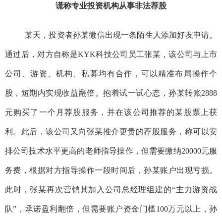
谎称专业投资机构从事非法荐股
某天，投资者孙某微信出现一条陌生人添加好友
申请
。
通过后，对方自称是
KYK
科技
公司员工张
某
，该公司与上市
公司、游资、机构、私募均有合作，可以精准布局操作个
股，短期内实现
收益
翻倍。抱着试一试心态，孙某转账
2888
元购买了一个月
荐股
服务，
并在该公司推荐的某股票上获
利
。
此后，该公司又向
张
某推介更贵的荐股服务，
称可以安
排公司技术水平更高的老师指导操作，但需要
缴纳
20000
元服
务费，
根据对方指导
操作一段时间后，孙某账户
出现亏损
。
此时
，张
某再次
营销其加入公司总经理组建的
“
主力游资战
队
”
，承诺盈利翻倍
，但需要账户资金门槛
10
0
万元以上，孙