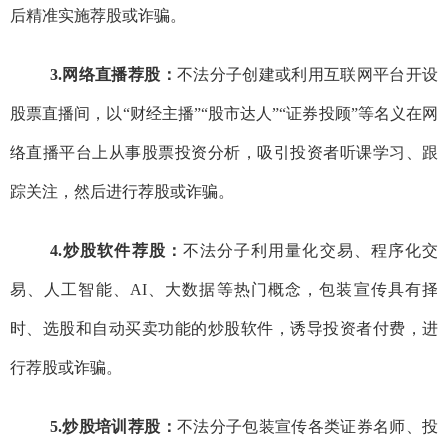
后精准实施荐股或诈骗。
3.
网络直播荐股：
不法分子创建或利用互联网平台开设
股票直播
间
，以
“
财经
主播
”“
股市达人
”“
证券投顾
”
等名义
在网
络直播平台上从事股票投资分析，吸引投资者听课学习、跟
踪关注，然后进行荐股或诈骗。
4.
炒股软件荐股：
不法分子利用量化交易、程序化交
易、人工智能、
AI
、大数据等热门概念，包装宣传具有择
时、选股和自动买卖功能的
炒股软件，
诱导
投资
者
付费
，
进
行荐股或诈骗。
5.
炒股培训荐股：
不法分子包装宣传各类证券名师、投