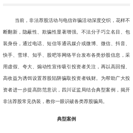
当前
，非法荐股活动与电信诈骗活动
深度
交织，花样不
断翻新，隐蔽性、欺骗性显著增强。不法分子巧立名目、包
装身份，通过电话、短信等通讯媒介或微博、微信、抖音、
快手、雪球、
知乎、
股吧等网络平台
发布各类炒股
信息，采
用虚假、夸大、
煽动性
宣传吸引投资者关注，再以高回报、
高收益为诱饵设置
荐股
陷阱骗取投资者钱财。
为帮
助广大投
资者进一步提高
防范
意识
，
四川证监局
结合
典型案例，
揭开
非法
荐股
常见伪装
，
教你一眼识破各类荐股骗局。
典型案例