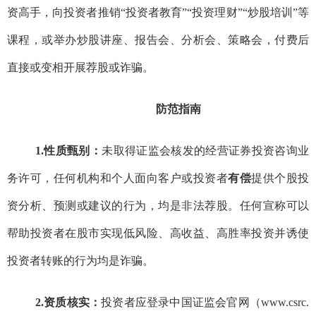
资高手，向投资者推销
“
投资者教育
”“
投资理财
”“
炒股培训
”
等
课程，
或
举办炒股讲座、报告会、分析会
、策略会
，付费后
直接或变相开展荐股或诈骗。
防范指南
1.
性质甄别：
未取得证监会核发的
经营证券投资咨询业
务许可
，任何机构和个人面向客户或投资者
有偿
提供
个股
投
资分析、预测或建议的行为，均是非法荐股。任何宣称可以
帮助投资者在股市实现低风险、高收益、高胜率投资并诱使
投资者转账的行为均是诈骗。
2.
资质核实：
投资者应
登录
中国证监会官网（
www.csrc.