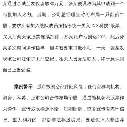
某
通过
亲戚朋友
仅
凑够
8
0
万元，张
某
便谎称为其申请
到
一个
特批加入名额。后期，公司总经理宣称将布局一
只翻倍
牛
股，要求所有加入战队成员按指令统一买入
“XX
科技
”
股票，
买入后两天该股票连续跌停，孙某账户亏损
达
20%
。
此后孙
某多次询问操作指导，但均被要求持股不动。一天，张某发
现该公司注销了工商登记，相关人员无法联系，终于意识到
自己上当受骗。
案例
警示
：
股市投资必然伴随风险
，
任何宣
称
与机构、
游资、私募、上市公司合作布局个股，
通过随机获利股票作
为诱饵，宣传炒股
稳赚不赔、短期翻倍，或者宣传有内部信
息、重大利好的，都是
非法
荐股骗局。
要避免掉入
非法荐