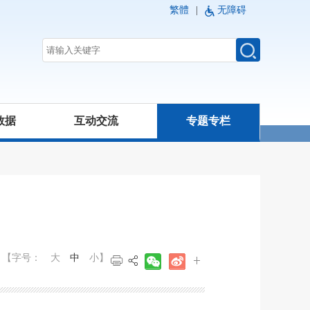
繁體
|
无障碍
数据
互动交流
专题专栏
【字号：
大
中
小
】