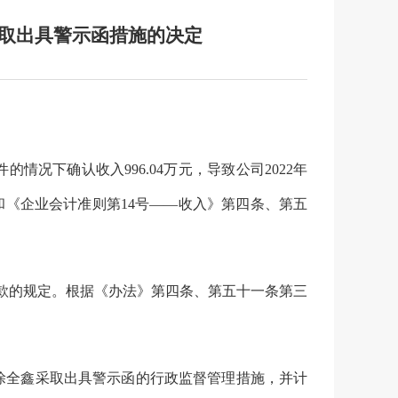
取出具警示函措施的决定
件
的情况
下确认收入
996.04
万元
，导致公司
2022年
《企业会计准则第14号——收入》第四条、第五
款的规定。
根据
《办法》
第
四
条
、第五十一条第三
涂全鑫采取出具警示函的行政监督管理措施，并计