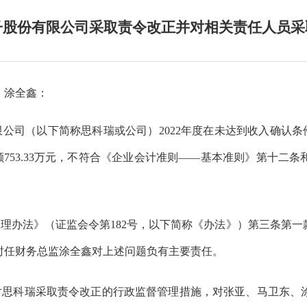
子股份有限公司采取责令改正并对相关责任人员采
、涂全鑫
：
限公司
（以下简称思科瑞或公司）
2022年度
在
未
达到收入确认条
53.33万元
，不符合《企业会计准则——基本准则》第十二条和
管理办法》（证监会令第
182
号
，
以下简称《办法》
）第
三
条第一
时任财务总监涂全鑫
对上述
问题
负有主要责任。
对思科瑞采取责令改正的行政监督管理措施，对张亚、马卫东、