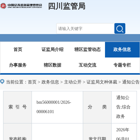
四川监管局
首页
证监局介绍
辖区监管动态
政务信息
办事服务
辖区数据
互动交流
专题专栏
当前位置：
首页
>
政务信息
>
主动公开
>
证监局文种体裁
>
通知公告
通知公
bm56000001/2026-
索 引 号
分 类
告;综合
00006101
政务
2026年
发布机构
发文日期
06月01