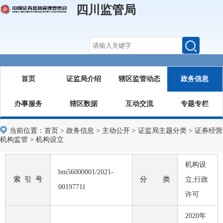
四川监管局
首页
证监局介绍
辖区监管动态
政务信息
办事服务
辖区数据
互动交流
专题专栏
当前位置：
首页
>
政务信息
>
主动公开
>
证监局主题分类
>
证券经营
机构监管
>
机构设立
机构设
bm56000001/2021-
索 引 号
分 类
立;行政
00197711
许可
2020年