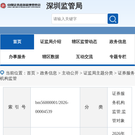
深圳监管局
首页
证监局介绍
辖区监管动态
政务信息
办事服务
辖区数据
互动交流
专题专栏
当前位置：
首页
>
政务信息
>
主动公开
>
证监局主题分类
>
证券服务
机构监管
证券服
bm56000001/2026-
务机构
索 引 号
分 类
00004539
监管;监
管对象
2026年