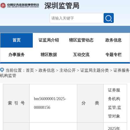
深圳监管局
首页
证监局介绍
辖区监管动态
政务信息
办事服务
辖区数据
互动交流
专题专栏
当前位置：
首页
>
政务信息
>
主动公开
>
证监局主题分类
>
证券服务
机构监管
证券服
bm56000001/2025-
务机构
索 引 号
分 类
00008156
监管;监
管对象
2025年