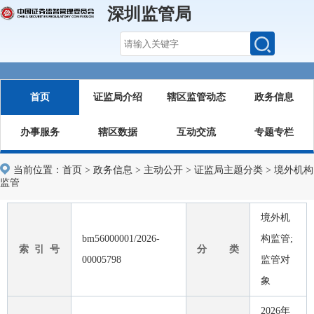
深圳监管局
首页
证监局介绍
辖区监管动态
政务信息
办事服务
辖区数据
互动交流
专题专栏
当前位置：
首页
>
政务信息
>
主动公开
>
证监局主题分类
>
境外机构
监管
境外机
bm56000001/2026-
构监管;
索 引 号
分 类
00005798
监管对
象
2026年