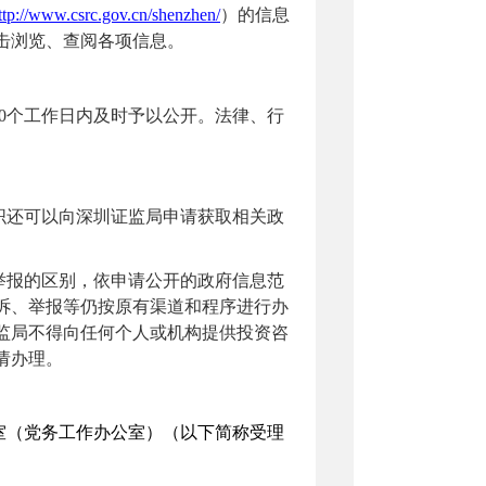
ttp://www.csrc.gov.cn/shenzhen/
）的信息
击浏览、查阅各项信息。
20个工作日内及时予以公开。法律、行
织还可以向
深圳证监局
申请获取相关政
举报的区别，依申请公开的政府信息范
诉、举报等仍按原有渠道和程序进行办
监局
不得向任何个人或机构提供投资咨
请办理。
室
（党务工作办公室）（以下简称受理