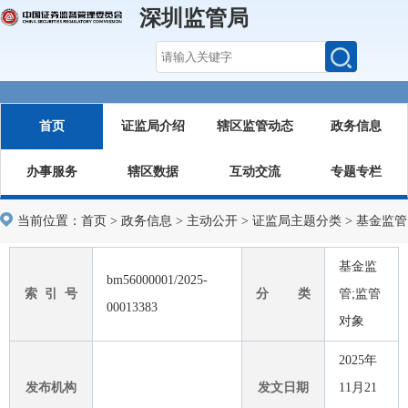
深圳监管局
首页
证监局介绍
辖区监管动态
政务信息
办事服务
辖区数据
互动交流
专题专栏
当前位置：
首页
>
政务信息
>
主动公开
>
证监局主题分类
>
基金监管
基金监
bm56000001/2025-
索 引 号
分 类
管;监管
00013383
对象
2025年
发布机构
发文日期
11月21