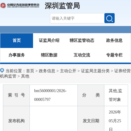
深圳监管局
首页
证监局介绍
辖区监管动态
政务信息
办事服务
辖区数据
互动交流
专题专栏
当前位置：
首页
>
政务信息
>
主动公开
>
证监局主题分类
>
证券经营
机构监管
>
其他
bm56000001/2026-
其他;监
索 引 号
分 类
00005797
管对象
2026年
发布机构
发文日期
05月25
日