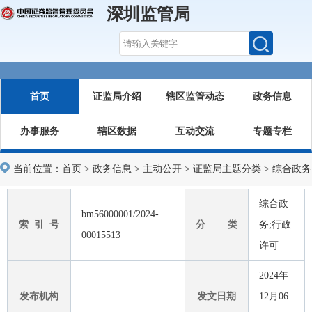
深圳监管局
首页
证监局介绍
辖区监管动态
政务信息
办事服务
辖区数据
互动交流
专题专栏
当前位置：
首页
>
政务信息
>
主动公开
>
证监局主题分类
>
综合政务
综合政
bm56000001/2024-
索 引 号
分 类
务;行政
00015513
许可
2024年
发布机构
发文日期
12月06