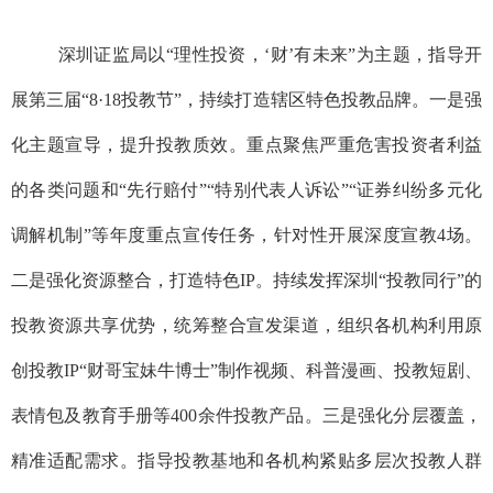
深圳证监局以“理性投资，‘财’有未来”为主题，指导开
展第
三
届“8·18投教节”
，持续打造辖区特色投教品牌。
一
是
强
化主
题宣导
，
提升投教质效
。
重点聚焦严重危害投资者利益
的各类问题和“先行赔付”
“特别代表人诉讼”“证券纠纷多元化
调解机制”等
年度重点宣传任务，针对性开展深度宣教
4场
。
二
是强化资源整合，打造特色IP。
持续发挥
深圳“投教同行”的
投教资源共享优势
，
统筹整合宣发渠道，
组织各机构
利用
原
创投教IP
“
财哥宝妹牛博士
”
制作视频、科普漫画、投教短剧、
表情包及教育手册等400余件投教产品。三是强化分层覆盖，
精准适配需求。指导投教基地和各机构紧贴多层次投教人群