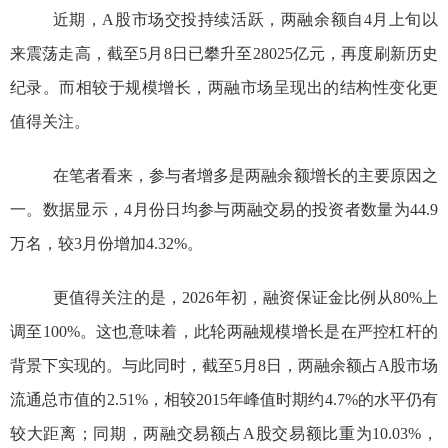
近期，
A
股市场交投持续活跃，两融余额自
4
月上旬以
来震荡走高，截至
5
月
8
日已攀升至
28025
亿元，再度刷新历史
纪录。而相较于规模增长，两融市场呈现出的结构性变化更
值得关注。
在笔者看来，参与者增多是两融余额增长的主要原因之
一。数据显示，
4
月份日均参与两融交易的投资者数量为
44.9
万名，较
3
月份增加
4.32%
。
更值得关注的是，
2026
年初，融资保证金比例从
80%
上
调至
100%
。这也意味着，此轮两融规模增长是在严控杠杆的
背景下实现的。与此同时，截至
5
月
8
日，两融余额占
A
股市场
流通总市值的
2.51%
，相较
2015
年峰值时期约
4.7%
的水平仍有
较大距离；同期，两融交易额占
A
股交易额比重为
10.03%
，