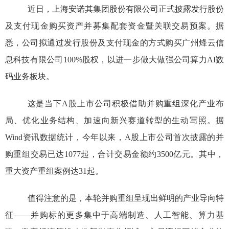
近日
，上海安诺其集团股份有限公司正式披露发行股份
及支付现金购买资产并募集配套资金暨关联交易预案。据
悉，公司拟通过发行股份及支付现金的方式购买广州烽云信
息科技有限公司
100%
股权，以进一步做大做强公司算力
AI
数
码业务板块。
这是当下
A
股上市公司积极借助并购重组深化产业布
局、优化业务结构、加速向新兴赛道转型的生动写照。据
Wind
资讯数据统计，今年以来，
A
股上市公司首次披露的并
购重组交易已达
1077
起，合计交易金额约
3500
亿元。其中，
重大资产重组案例达
31
起。
值得注意的是，本轮并购重组呈现出鲜明的产业导向特
征
——
并购标的更多集中于高端制造、人工智能、算力基